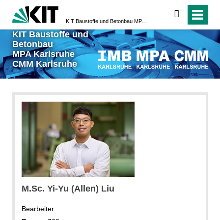
suchen
KIT Baustoffe und Betonbau MPA Karlsruhe CMM Karlsruhe
KIT Baustoffe und
Betonbau
MPA Karlsruhe
CMM Karlsruhe
KIT, Hauser
M.Sc. Yi-Yu (Allen) Liu
Bearbeiter