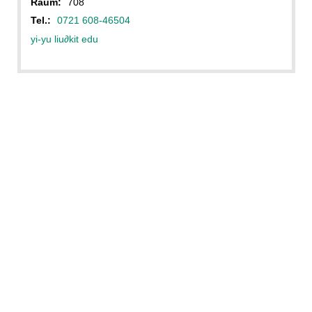
Raum:
708
Tel.:
0721 608-46504
yi-yu liu
∂
kit edu